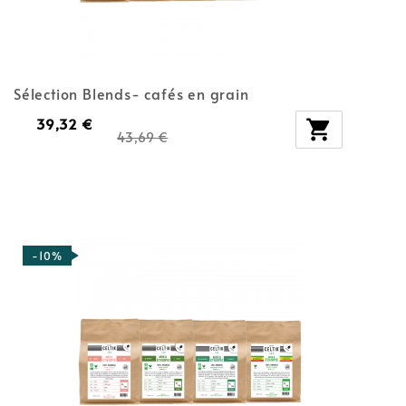
Sélection Blends- cafés en grain
39,32 €

43,69 €
-10%