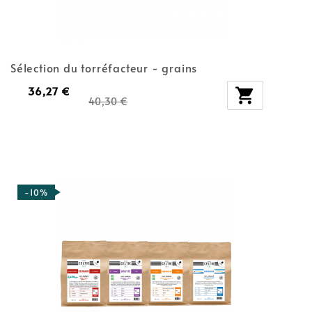
Sélection du torréfacteur - grains
36,27 €

40,30 €
-10%