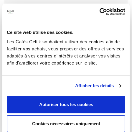
raisonnée
et
respectueuse
de son
environnement.
De mettre en avant le travail des
Ce site web utilise des cookies.
producteurs et l’identité de leur
Les Cafés Celtik souhaitent utiliser des cookies afin de
terroirs
, de privilégier la
qualité
, la
faciliter vos achats, vous proposer des offres et services
traçabilité
et la
durabilité
.
adaptés à vos centres d'intérêts et analyser vos visites
afin d'améliorer votre expérience sur le site.
Pour ces raisons, Cafés Celtik a
choisi d’acheter ses cafés en direct
Afficher les détails
auprès des petits producteurs, à
travers une société de sourcing
passionnée et engagée dans
Autoriser tous les cookies
l’amélioration de la filière café.
Cookies nécessaires uniquement