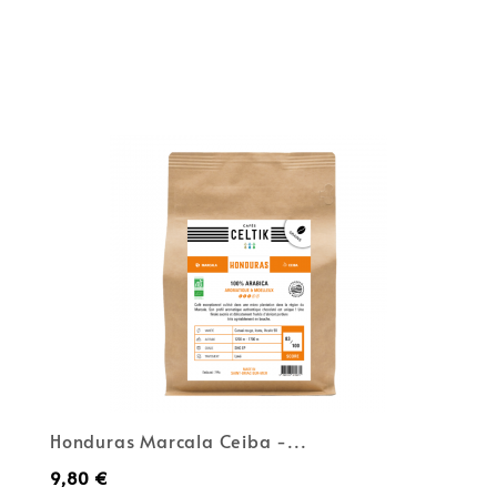
(2)
Honduras Marcala Ceiba -...
Prix
9,80 €