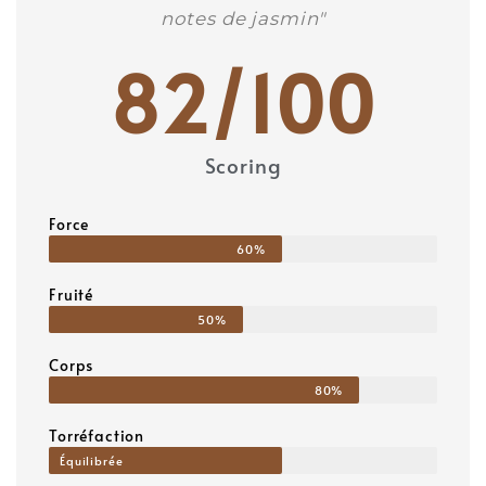
notes de jasmin"
82
/100
Scoring
Force
60%
Fruité
50%
Corps
80%
Torréfaction
Équilibrée