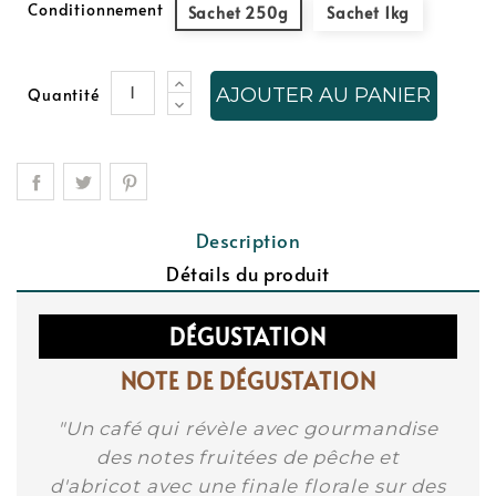
Conditionnement
Sachet 250g
Sachet 1kg
AJOUTER AU PANIER
Quantité
Description
Détails du produit
DÉGUSTATION
NOTE DE DÉGUSTATION
"Un café qui révèle avec gourmandise
des notes fruitées de pêche et
d'abricot avec une finale florale sur des