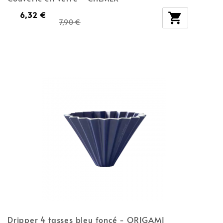
6,32 €

7,90 €
Dripper 4 tasses bleu foncé - ORIGAMI