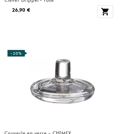
26,90 €

-20%
Couverle en verre - CHEMEX