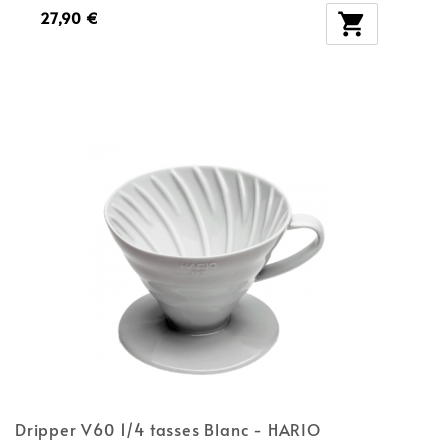
27,90 €

Dripper V60 1/4 tasses Blanc - HARIO