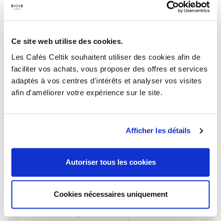
une jolie sous-tasse élégamment sérigraphiée.
Idéale pour la dégustation de votre cappuccino, thé, flat
white ou café filtre.
Passe au lave-vaisselle et au micro-onde.
Ce site web utilise des cookies.
Les Cafés Celtik souhaitent utiliser des cookies afin de
AJOUTER AU PANIER
Quantité
faciliter vos achats, vous proposer des offres et services
adaptés à vos centres d'intérêts et analyser vos visites
afin d'améliorer votre expérience sur le site.
Afficher les détails
Détails du produit
Références spécifiques
Autoriser tous les cookies
Réf. Article
tasse-cappuccin
o
Cookies nécessaires uniquement
Marque
Cafés Celtik