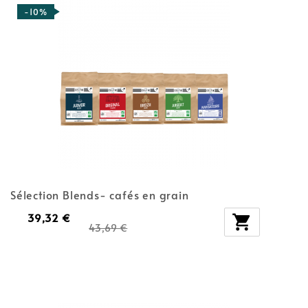
-10%
Sélection Blends- cafés en grain
39,32 €

43,69 €