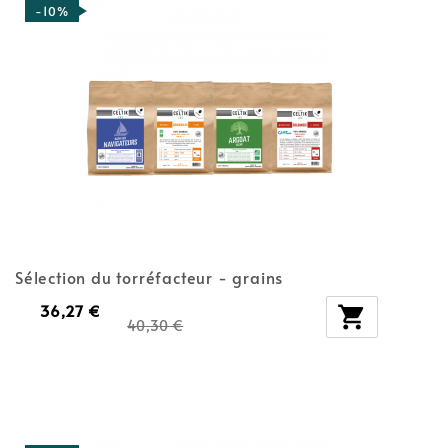
-10%
Sélection du torréfacteur - grains
36,27 €

40,30 €