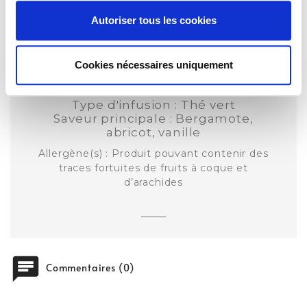
Autoriser tous les cookies
Description
Détails du produit
Cookies nécessaires uniquement
Note dominante : Fruitée
Type d'infusion : Thé vert
Saveur principale : Bergamote,
abricot, vanille
Allergène(s) : Produit pouvant contenir des
traces fortuites de fruits à coque et
d’arachides
chat
Commentaires (0)