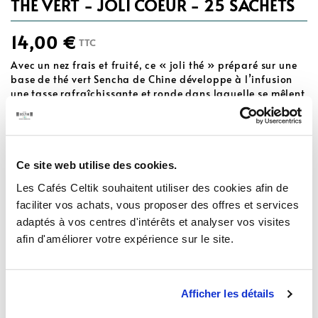
THÉ VERT - JOLI COEUR - 25 SACHETS
14,00 €
TTC
Avec un nez frais et fruité, ce « joli thé » préparé sur une
base de thé vert Sencha de Chine développe à l’infusion
une tasse rafraîchissante et ronde dans laquelle se mêlent
des notes fruitées d’abricot et de bergamote qui s’y
expriment associées à la vanille dans une agréable
douceur gourmande. Le bon accord ? Avec un gâteau de
voyage lors du tea-time, « à siroter » avec un morceau de
chocolat au lait.
Ce site web utilise des cookies.
Poids net 50g
Les Cafés Celtik souhaitent utiliser des cookies afin de
faciliter vos achats, vous proposer des offres et services
adaptés à vos centres d'intérêts et analyser vos visites
afin d'améliorer votre expérience sur le site.
AJOUTER AU PANIER
Quantité
Afficher les détails