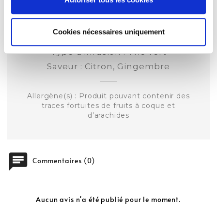
Détails du produit
Cookies nécessaires uniquement
Note dominante : Agrumes
Type d'infusion : Thé vert
Saveur : Citron,
Gingembre
Allergène(s) : Produit pouvant contenir des
traces fortuites de fruits à coque et
d’arachides
chat
Commentaires (0)
Aucun avis n'a été publié pour le moment.