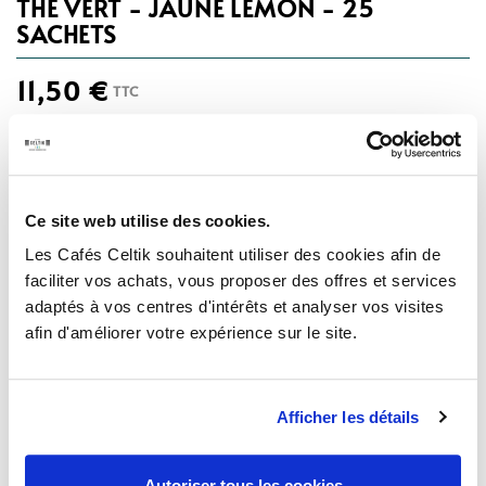
THÉ VERT - JAUNE LEMON - 25
SACHETS
11,50 €
TTC
Alliance originale et inédite d'un thé vert à la Citronnelle,
que des huiles essentielles de citron vert et de citron doux,
associées au gingembre, viennent harmonieusement
parfumer pour offrir un thé résolument frais et tonique.
Ce site web utilise des cookies.
Poids net : 50g
Les Cafés Celtik souhaitent utiliser des cookies afin de
faciliter vos achats, vous proposer des offres et services
adaptés à vos centres d'intérêts et analyser vos visites
AJOUTER AU PANIER
Quantité
afin d'améliorer votre expérience sur le site.
Afficher les détails
Description
Autoriser tous les cookies