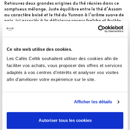
Retrouvez deux grandes origines du thé réunies dans ce
somptueux mélange. Juste équilibre entre le thé d’Assam
au caractère boisé et le thé du Yunnan à l’arôme suave de
noix, ici associés à la délicieuse saveur fraîche et fruitée
de la bergamote de Calabre.
Poids net 50g
Ce site web utilise des cookies.
Les Cafés Celtik souhaitent utiliser des cookies afin de
Quantité
faciliter vos achats, vous proposer des offres et services
adaptés à vos centres d'intérêts et analyser vos visites
Derniers articles en stock
AJOUTER AU PANIER
afin d'améliorer votre expérience sur le site.
Afficher les détails
Description
Autoriser tous les cookies
Détails du produit