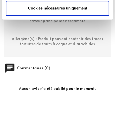
Cookies nécessaires uniquement
Note dominante : Agrumes
Type(s) d'infusion(s) : Thé noir
Saveur principale : Bergamote
Allergène(s) : Produit pouvant contenir des traces
fortuites de fruits à coque et d’arachides
chat
Commentaires (0)
Aucun avis n'a été publié pour le moment.