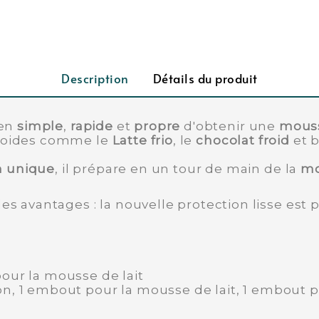
Description
Détails du produit
yen
simple
,
rapide
et
propre
d'obtenir une
mouss
 froides comme le
Latte frio
, le
chocolat
froid
et b
n unique
, il prépare
en un tour de main de la
mo
 avantages : la nouvelle protection lisse est 
pour la mousse de lait
on, 1 embout pour la mousse de lait, 1 embout po