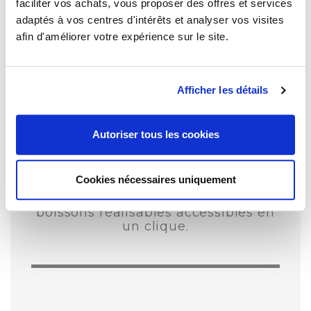
faciliter vos achats, vous proposer des offres et services
Portion mousse de lait
adaptés à vos centres d'intérêts et analyser vos visites
Les boissons plus douces
afin d'améliorer votre expérience sur le site.
Americano
Lungo
Café spécial
Afficher les détails
Eau chaude
Eau chaude thé vert
Eau chaude thé noir
Autoriser tous les cookies
Toutes les boissons sont réalisables
en doubles
(par ex: 2x cappuccino,
Cookies nécessaires uniquement
2x ristretto)
et seront servies
simultanément pour un total de 32
boissons réalisables accessibles en
un clique.