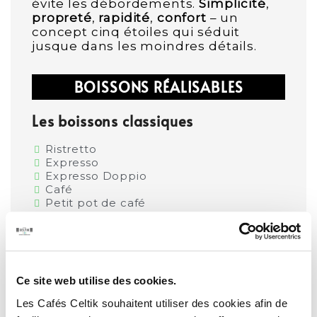
évite les débordements.
Simplicité
,
propreté
,
rapidité
,
confort
– un
concept cinq étoiles qui séduit
jusque dans les moindres détails.
BOISSONS RÉALISABLES
Les boissons classiques
Ristretto
Expresso
Expresso Doppio
Café
Petit pot de café
Les boissons lactées
Expresso macchiato
Café au lait
Ce site web utilise des cookies.
Cappuccino
Flat white
Les Cafés Celtik souhaitent utiliser des cookies afin de
Latte macchiato