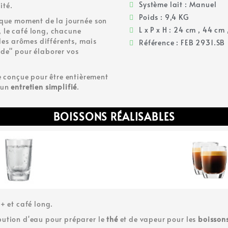
Système lait : Manuel
ité.
Poids : 9,4 KG
aque moment de la journée son
L x P x H : 24 cm , 44 cm
o, le café long, chacune
des arômes différents, mais
Référence : FEB 2931.SB
de" pour élaborer vos
e conçue pour être entièrement
 un
entretien simplifié
.
BOISSONS RÉALISABLES
+ et café long.
bution d'eau pour préparer le
thé
et de vapeur pour les
boissons