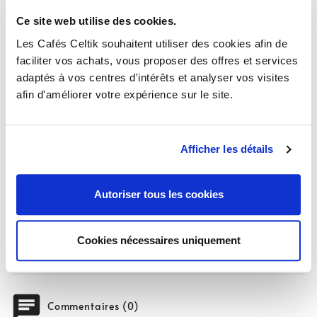
Derniers articles en stock
AJOUTER AU PANIER
Ce site web utilise des cookies.
Les Cafés Celtik souhaitent utiliser des cookies afin de
faciliter vos achats, vous proposer des offres et services
adaptés à vos centres d'intérêts et analyser vos visites
afin d'améliorer votre expérience sur le site.
Description
Détails du produit
Afficher les détails
La rallonge pour cartouche filtrante CLARIS Smart
est requise sur les machines à café suivantes :
Autoriser tous les cookies
- E6 / E60 / E600
- E8 / E80 / E800
Cookies nécessaires uniquement
- S8
chat
Commentaires (0)