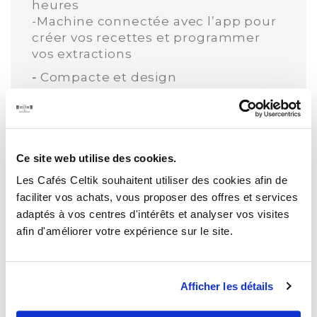
heures
-Machine connectée avec l’app pour
créer vos recettes et programmer
vos extractions
-
Compacte et design
Les points forts
-
Multitude de paramètres réglables
-
Création de recettes personnalisée
Ce site web utilise des cookies.
enregistrée dans la machine et dans
l'application (idéal pour retrouver la
Les Cafés Celtik souhaitent utiliser des cookies afin de
recette d'un torréfacteur pour son
faciliter vos achats, vous proposer des offres et services
propre café !)
adaptés à vos centres d'intérêts et analyser vos visites
afin d'améliorer votre expérience sur le site.
-
Aussi bien adaptée à un usage
particulier que professionnel, dans
des bureaux par exemple
Afficher les détails
-
Hybride: prepare du café filtre et du
cold brew