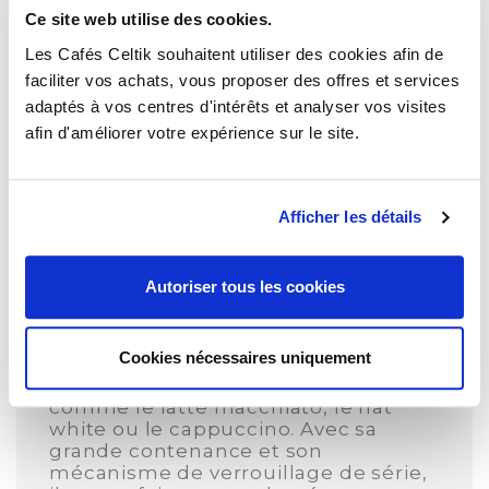
Ce site web utilise des cookies.
Demande de Devis >
Quantité
Les Cafés Celtik souhaitent utiliser des cookies afin de
faciliter vos achats, vous proposer des offres et services
adaptés à vos centres d'intérêts et analyser vos visites
afin d'améliorer votre expérience sur le site.
Description
Afficher les détails
Détails du produit
Un récipient à lait PRO pour profiter
Autoriser tous les cookies
des boissons lactées au Bureau
Totalement repensé, le Cool Control
Cookies nécessaires uniquement
2,5 l perfectionne encore le plaisir de
déguster des spécialités tendance
comme le latte macchiato, le flat
white ou le cappuccino. Avec sa
grande contenance et son
mécanisme de verrouillage de série,